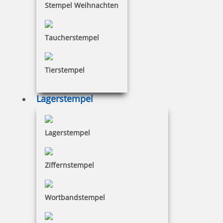
Stempel Weihnachten
66,79 €
Taucherstempel
inkl. 19 % Mwst.
Jetzt gestalten
Tierstempel
Lagerstempel
Lagerstempel
Prägezangen Einsatz für Trodat Ideal Prägezange 41mm rund
Ziffernstempel
66,79 €
Wortbandstempel
inkl. 19 % Mwst.