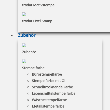
inkl. 19 % Mwst.
trodat Motivstempel
Bestellen
trodat Pixel Stamp
Zubehör
fester Text bis 7 Buchstaben pro Zeile für PERFOSET I/D
Zubehör
Stempelfarbe
436,40 €
Bürostempelfarbe
Stempelfarbe mit Öl
Schnelltrocknende Farbe
inkl. 19 % Mwst.
Lebensmittelstempelfarbe
Bestellen
Wäschestempelfarbe
Metallstempelfarbe