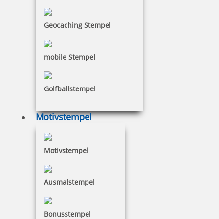
Prägestempel Trodat Ideal Modell MI P 41 pink mit Gravur 41
mm
Geocaching Stempel
109,10 €
mobile Stempel
inkl. 19 % Mwst.
Golfballstempel
Jetzt gestalten
Motivstempel
Motivstempel
Prägestempel Trodat Ideal MI S 25 schwarz mit Gravur 50 x 24
mm
Ausmalstempel
Bonusstempel