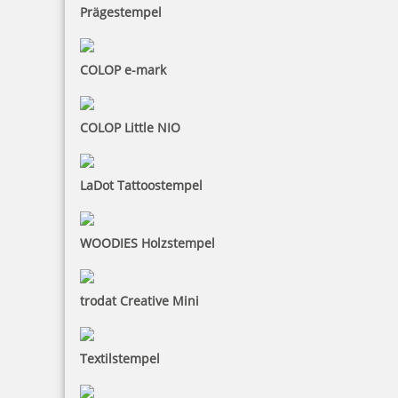
Prägestempel
56,80 €
COLOP e-mark
inkl. 19 % Mwst.
Bestellen
COLOP Little NIO
LaDot Tattoostempel
WOODIES Holzstempel
Perforiermaschine PERFOSET I/D
trodat Creative Mini
Textilstempel
1.869,20 €