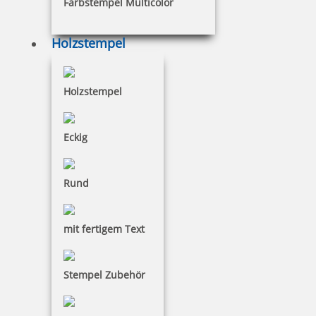
Farbstempel Multicolor
€-
↑
€+
↓
Holzstempel
22 Artikel in der Kategorie
Holzstempel
Eckig
Rund
mit fertigem Text
Stempel Zubehör