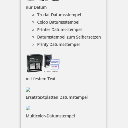
nur Datum
inkl. 19 % Mwst.
Jetzt gestalten
Trodat Datumsstempel
Colop Datumsstempel
Printer Datumsstempel
Datumstempel zum Selbersetzen
Printy Datumsstempel
Prägestempel Trodat Ideal Modell MI C 41 chrom mit Gravur 41
mm
mit festem Text
125,90 €
Ersatztextplatten Datumstempel
inkl. 19 % Mwst.
Jetzt gestalten
Multicolor-Datumstempel