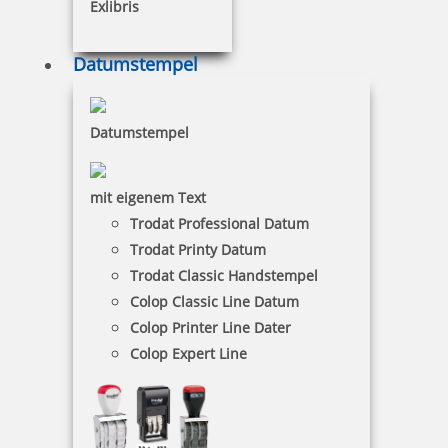
Exlibris
Datumstempel
Datumstempel
mit eigenem Text
Trodat Professional Datum
Trodat Printy Datum
Trodat Classic Handstempel
Colop Classic Line Datum
Prägestempel universal Trodat Ideal Modell MI C 25 chrom mit
Colop Printer Line Dater
Gravur
Colop Expert Line
125,90 €