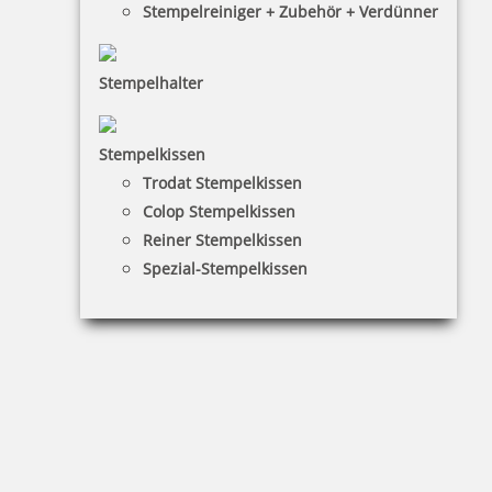
Stempelreiniger + Zubehör + Verdünner
Stempelhalter
Perforiermaschine PERFOSET II/D
Stempelkissen
Trodat Stempelkissen
Colop Stempelkissen
2.161,90 €
Reiner Stempelkissen
Spezial-Stempelkissen
inkl. 19 % Mwst.
Bestellen
fester Text bis 7 Buchstaben pro Zeile für PERFOSET II/D