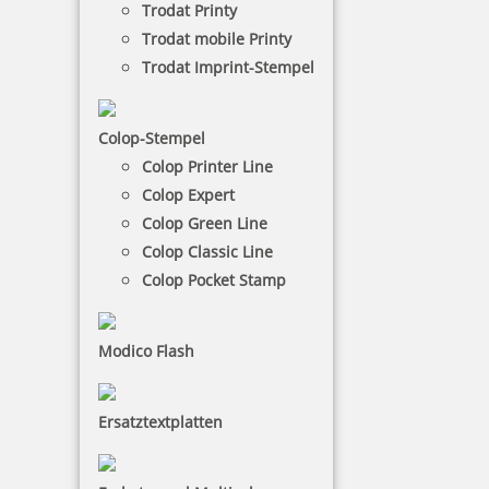
Trodat Printy
Trodat mobile Printy
Trodat Imprint-Stempel
Colop-Stempel
Colop Printer Line
Prägestempel
Colop Expert
Colop Green Line
Mit den Trodat Prägezangen oder den
Colop Classic Line
Prägestempeln kann man auf Papier oder feinem
Colop Pocket Stamp
Karton mechanische Gravuren hinterlassen. Sie
können mit einer Prägezange nicht nur Texte und
Ziffern hinterlassen, sondern auch Ihr eigenes
Modico Flash
Firmenlogo.
Ersatztextplatten
NACH WUNSCHSTEMPEL FILTERN