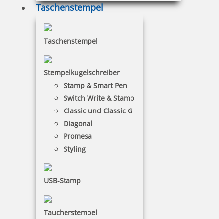
Taschenstempel
Taschenstempel
Prägegerät universal Modell MI C 51 chrom mit Gravur
Stempelkugelschreiber
Stamp & Smart Pen
Switch Write & Stamp
125,90 €
Classic und Classic G
Diagonal
inkl. 19 % Mwst.
Promesa
Jetzt gestalten
Styling
USB-Stamp
Taucherstempel