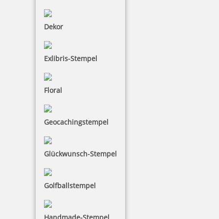
125,90 €
Dekor
inkl. 19 % Mwst.
Jetzt gestalten
Exlibris-Stempel
Floral
Prägestempel Trodat Ideal Modell MI S 41 schwarz mit Gravur
Geocachingstempel
41 mm
Glückwunsch-Stempel
125,90 €
Golfballstempel
inkl. 19 % Mwst.
Jetzt gestalten
Handmade-Stempel