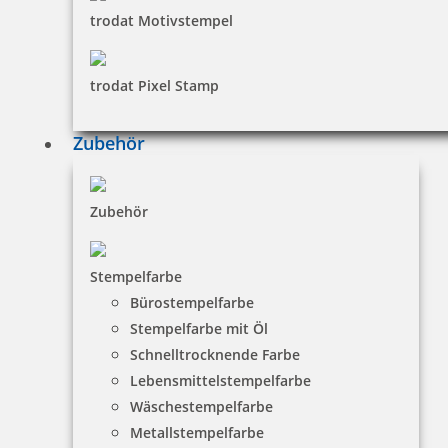
trodat Motivstempel
Versandinformationen
Zahlungsbedingungen
trodat Pixel Stamp
Bestellhinweise
Dateiformate
Zubehör
INFORMATIONEN
Zubehör
Impressum
Datenschutz
Stempelfarbe
Bürostempelfarbe
AGB
Stempelfarbe mit Öl
Widerruf
Schnelltrocknende Farbe
Barrierefreiheit
Lebensmittelstempelfarbe
Wäschestempelfarbe
Vertrag widerrufen
Metallstempelfarbe