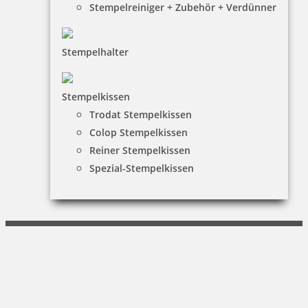
Stempelreiniger + Zubehör + Verdünner
KUNDENBEREICH
Mein Konto
Stempelhalter
Warenkorb
Kundenservice
Stempelkissen
Trodat Stempelkissen
KONTAKT
Colop Stempelkissen
Reiner Stempelkissen
SCHREIBERIA
Spezial-Stempelkissen
Inhaber: Michael Gottwaldt
Belgradstr. 64|80804 München
089 - 307 68 968