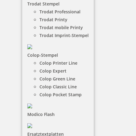
Trodat Stempel
produziert und versendet.
Trodat Professional
Trodat Printy
Wir versenden Ihre Bestellung innerhalb Deutschlands
Trodat mobile Printy
mit DHL.
Trodat Imprint-Stempel
Die Versandpauschale beträgt einschl. Versicherung 0,00
€ brutto innerhalb von Deutschland (weitere
Länderzustellungen gern auf Anfrage).
Colop-Stempel
Colop Printer Line
Colop Expert
Colop Green Line
Colop Classic Line
Colop Pocket Stamp
Modico Flash
Ersatztextplatten