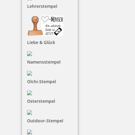
Lehrerstempel
12,20 €
inkl. 19 % Mwst.
Jetzt gestalten
Liebe & Glück
Namensstempel
Olchi-Stempel
Holz Motivstempel Motiv Q9 Bücherwurm
Osterstempel
12,20 €
Outdoor-Stempel
inkl. 19 % Mwst.