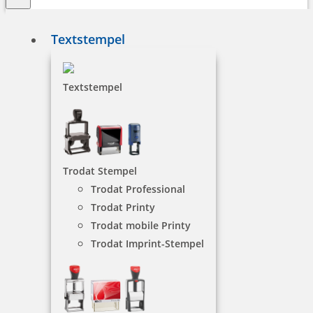
Textstempel
Lehrerstempel
Textstempel
Stempel für Lehrer, Erzieher und alle Pädagogen,
die mit einem Stempel Ihre Schützlinge motivieren
möchten.
Trodat Stempel
Trodat Professional
NACH WUNSCHSTEMPEL FILTERN
Trodat Printy
Trodat mobile Printy
Trodat Imprint-Stempel
€-
↑
€+
↓