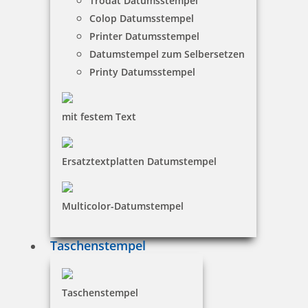
Trodat Datumsstempel
Holz Motivstempel Motiv Q3 Sehr fleißig
Colop Datumsstempel
Printer Datumsstempel
Datumstempel zum Selbersetzen
Printy Datumsstempel
12,20 €
inkl. 19 % Mwst.
mit festem Text
Jetzt gestalten
Ersatztextplatten Datumstempel
Multicolor-Datumstempel
Holz Motivstempel Motiv Q4 Aufmerksam
Taschenstempel
Taschenstempel