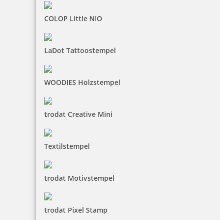
COLOP Little NIO
Holz Motivstempel Motiv Q15 Schnell wie der Wind
LaDot Tattoostempel
WOODIES Holzstempel
12,20 €
trodat Creative Mini
inkl. 19 % Mwst.
Jetzt gestalten
Textilstempel
trodat Motivstempel
trodat Pixel Stamp
Holz Motivstempel Motiv Q16 Heller Kopf