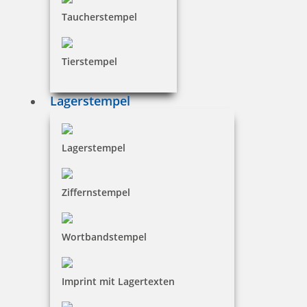
Taucherstempel
Holz Motivstempel Motiv Q11 Neugierig
Tierstempel
Lagerstempel
12,20 €
Lagerstempel
inkl. 19 % Mwst.
Jetzt gestalten
Ziffernstempel
Wortbandstempel
Holz Motivstempel Motiv Q12 Schnatterente
Imprint mit Lagertexten