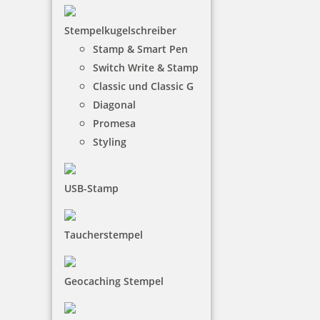
12,20 €
Stempelkugelschreiber
inkl. 19 % Mwst.
Stamp & Smart Pen
Jetzt gestalten
Switch Write & Stamp
Classic und Classic G
Diagonal
Promesa
Styling
Holz Motivstempel Motiv Q5 Schelm
USB-Stamp
Taucherstempel
12,20 €
Geocaching Stempel
inkl. 19 % Mwst.
Jetzt gestalten