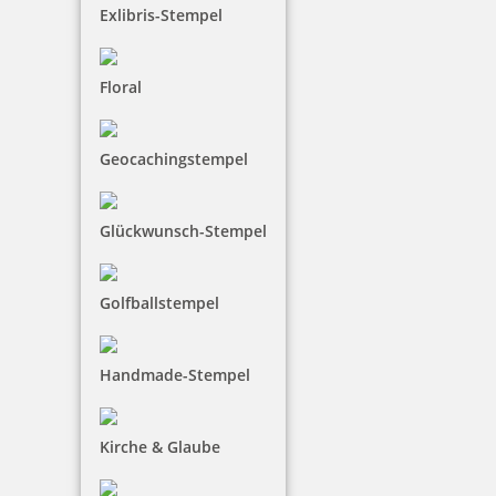
Exlibris-Stempel
Holz Motivstempel Motiv Q7 Füchslein
Floral
12,20 €
Geocachingstempel
inkl. 19 % Mwst.
Glückwunsch-Stempel
Jetzt gestalten
Golfballstempel
Handmade-Stempel
Holz Motivstempel Motiv Q8 Sehr Klug
Kirche & Glaube