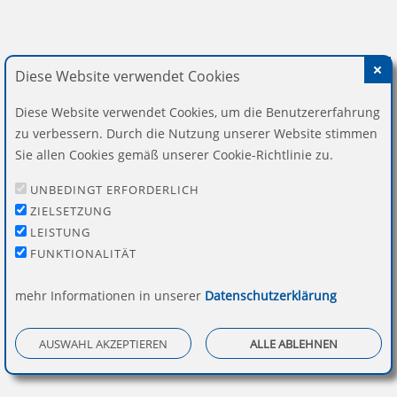
Diese Website verwendet Cookies
Diese Website verwendet Cookies, um die Benutzererfahrung
Trodat Printy 4813 Datumstempel m. Text 26 x 9 mm
zu verbessern. Durch die Nutzung unserer Website stimmen
Sie allen Cookies gemäß unserer Cookie-Richtlinie zu.
UNBEDINGT ERFORDERLICH
37,50 €
ZIELSETZUNG
LEISTUNG
inkl. 19 % Mwst.
FUNKTIONALITÄT
Jetzt gestalten
mehr Informationen in unserer
Datenschutzerklärung
AUSWAHL AKZEPTIEREN
ALLE ABLEHNEN