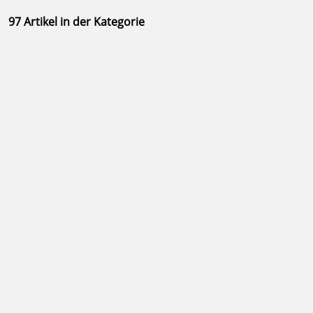
97 Artikel in der Kategorie
Trodat Professional 5430 Datumsstempel 39 x 22 mm