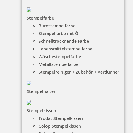
Impressum
Datenschutz
Stempelfarbe
Bürostempelfarbe
AGB
Stempelfarbe mit Öl
Widerruf
Schnelltrocknende Farbe
Barrierefreiheit
Lebensmittelstempelfarbe
Wäschestempelfarbe
Vertrag widerrufen
Metallstempelfarbe
Stempelreiniger + Zubehör + Verdünner
KUNDENBEREICH
Mein Konto
Stempelhalter
Warenkorb
Kundenservice
Stempelkissen
Trodat Stempelkissen
KONTAKT
Colop Stempelkissen