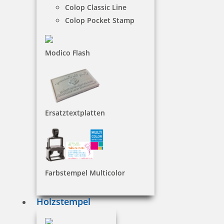
Colop Classic Line
Colop Pocket Stamp
-
+
Modico Flash
In den Warenkorb legen
Preis pro Stück inkl. 19 % Mwst.
Ersatztextplatten
Artikelnummer: COLOP801S
1-2 Werktage
Farbstempel Multicolor
Colop Stempelkissenfarbe 801 schwarz, 25 ml
Holzstempel
Die Colop Stempelkissenfarbe Premium 801 schwarz