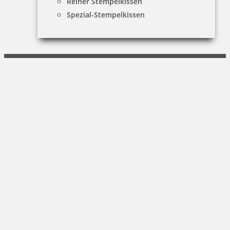
Reiner Stempelkissen
SCHREIBERIA
Spezial-Stempelkissen
Inhaber: Michael Gottwaldt
Belgradstr. 64|80804 München
089 - 307 68 968